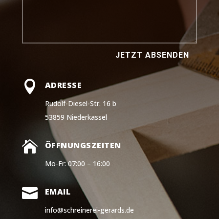
JETZT ABSENDEN

ADRESSE
Rudolf-Diesel-Str. 16 b
53859 Niederkassel

ÖFFNUNGSZEITEN
Mo-Fr: 07:00 – 16:00

EMAIL
info@schreinerei-gerards.de